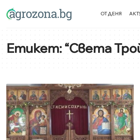
ОТ ДЕНЯ
АКТ
Етикет:
“Света Тро