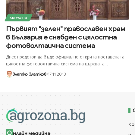
АКТУАЛНО
Първият “зелен” православен храм
в България е снабден с цялостна
фотоволтаична система
Днес предстои да бъде официално открита поставената
цялостна фотоволтаична система на църквата
…
Златко Златков
17.11.2013
Ко
О
нлайн медийна