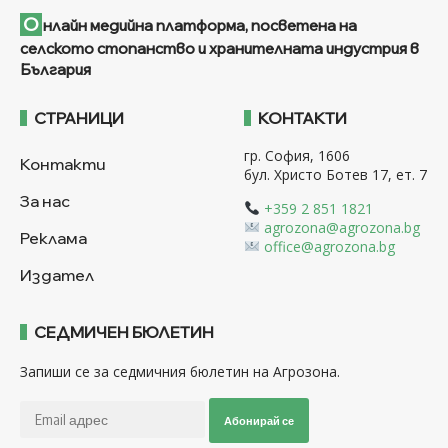
О
нлайн медийна платформа, посветена на
селското стопанство и хранителната индустрия в
България
СТРАНИЦИ
КОНТАКТИ
гр. София, 1606
Контакти
бул. Христо Ботев 17, ет. 7
За нас
+359 2 851 1821
agrozona@agrozona.bg
Реклама
office@agrozona.bg
Издател
СЕДМИЧЕН БЮЛЕТИН
Запиши се за седмичния бюлетин на Агрозона.
Абонирай се