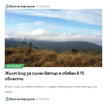
Екип на Агрозона
13.10.2020
АКТУАЛНО
Жълт код за силен вятър е обявен в 15
области
Жълт код за силен и много студен североизточен вятър е в
сила
…
Екип на Агрозона
13.12.2016