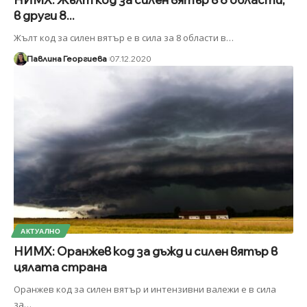
в други 8...
Жълт код за силен вятър е в сила за 8 области в
…
Павлина Георгиева
07.12.2020
АКТУАЛНО
НИМХ: Оранжев код за дъжд и силен вятър в
цялата страна
Оранжев код за силен вятър и интензивни валежи е в сила
за
…