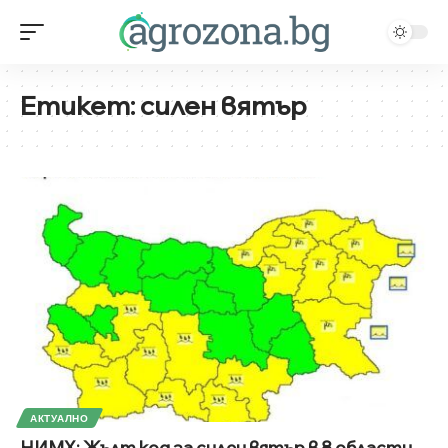
Етикет:
силен вятър
АКТУАЛНО
НИМХ: Жълт код за силен вятър в 8 области,