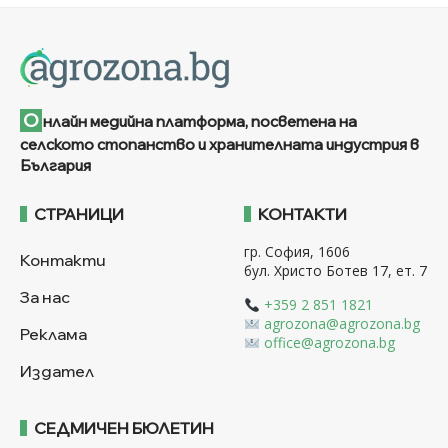
О
нлайн медийна платформа, посветена на
селското стопанство и хранителната индустрия в
България
СТРАНИЦИ
КОНТАКТИ
гр. София, 1606
Контакти
бул. Христо Ботев 17, ет. 7
За нас
+359 2 851 1821
agrozona@agrozona.bg
Реклама
office@agrozona.bg
Издател
СЕДМИЧЕН БЮЛЕТИН