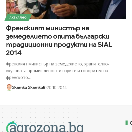
АКТУАЛНО
Френският министър на
земеделието опита български
традиционни продукти на SIAL
2014
Френският министър на земеделието, хранително-
вкусовата промишленост и горите и говорител на
френското
…
Златко Златков
20.10.2014