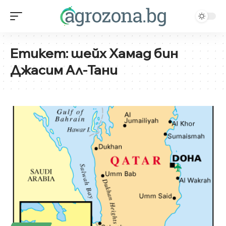
Етикет:
шейх Хамад бин
Джасим Ал-Тани