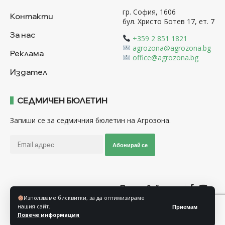
гр. София, 1606
Контакти
бул. Христо Ботев 17, ет. 7
За нас
+359 2 851 1821
agrozona@agrozona.bg
Реклама
office@agrozona.bg
Издател
СЕДМИЧЕН БЮЛЕТИН
Запиши се за седмичния бюлетин на Агрозона.
Абонирай се
Последвайте ни
Използваме бисквитки, за да оптимизираме
нашия сайт.
Приемам
Общи условия
Политика за използване на “Бисквитки”
Повече информация