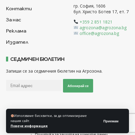
гр. София, 1606
Контакти
бул. Христо Ботев 17, ет. 7
За нас
+359 2 851 1821
agrozona@agrozona.bg
Реклама
office@agrozona.bg
Издател
СЕДМИЧЕН БЮЛЕТИН
Запиши се за седмичния бюлетин на Агрозона.
Абонирай се
Последвайте ни
Използваме бисквитки, за да оптимизираме
нашия сайт.
Приемам
Повече информация
Общи условия
Политика за използване на “Бисквитки”
Политика за защита на личните данни