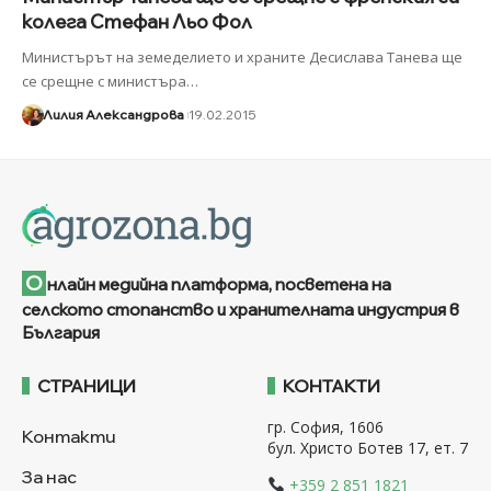
колега Стефан Льо Фол
Министърът на земеделието и храните Десислава Танева ще
се срещне с министъра
…
Лилия Александрова
19.02.2015
О
нлайн медийна платформа, посветена на
селското стопанство и хранителната индустрия в
България
СТРАНИЦИ
КОНТАКТИ
гр. София, 1606
Контакти
бул. Христо Ботев 17, ет. 7
За нас
+359 2 851 1821