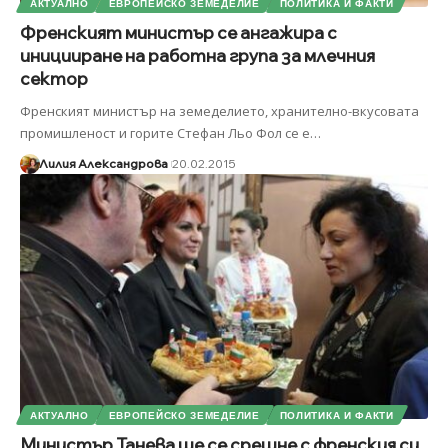
АКТУАЛНО
ЕВРОПЕЙСКО ЗЕМЕДЕЛИЕ
ПОЛИТИКА И ФАКТИ
Френският министър се ангажира с
иницииране на работна група за млечния
сектор
Френският министър на земеделието, хранително-вкусовата
промишленост и горите Стефан Льо Фол се е
…
Лилия Александрова
20.02.2015
АКТУАЛНО
ЕВРОПЕЙСКО ЗЕМЕДЕЛИЕ
ПОЛИТИКА И ФАКТИ
Министър Танева ще се срещне с френския си