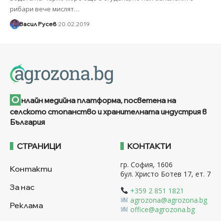
рибари вече мислят
…
Васил Русев
20.02.2019
О
нлайн медийна платформа, посветена на
селското стопанство и хранителната индустрия в
България
СТРАНИЦИ
КОНТАКТИ
гр. София, 1606
Контакти
бул. Христо Ботев 17, ет. 7
За нас
+359 2 851 1821
agrozona@agrozona.bg
Реклама
office@agrozona.bg