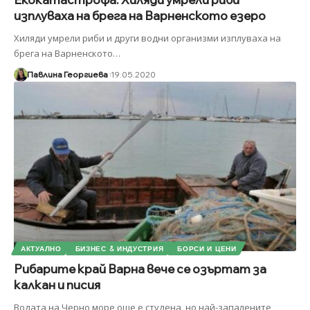
изплуваха на брега на Варненското езеро
Хиляди умрели риби и други водни организми изплуваха на
брега на Варненското
…
Павлина Георгиева
19.05.2020
АКТУАЛНО
БИЗНЕС & ИНДУСТРИЯ
БОРСИ И ЦЕНИ
Рибарите край Варна вече се озъртат за
калкан и писия
Водата на Черно море още е студена, но най-запалените