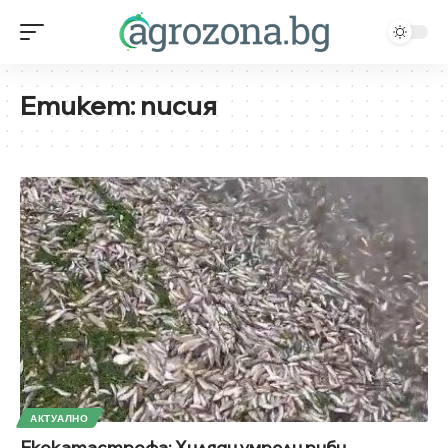
Етикет:
писия
АКТУАЛНО
Екокатастрофа: Хиляди умрели риби