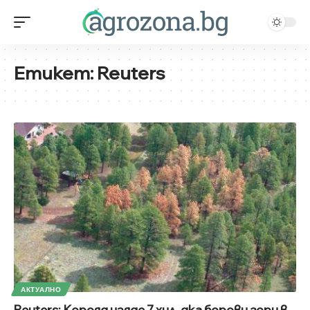
Етикет:
Reuters
АКТУАЛНО
Reuters: Корояд изяде 7 хил. дка борови гори в