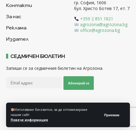
гр. София, 1606
Контакти
бул. Христо Ботев 17, ет. 7
За нас
+359 2 851 1821
agrozona@agrozona.bg
Реклама
office@agrozona.bg
Издател
СЕДМИЧЕН БЮЛЕТИН
Запиши се за седмичния бюлетин на Агрозона.
Абонирай се
Последвайте ни
Използваме бисквитки, за да оптимизираме
нашия сайт.
Приемам
Повече информация
Общи условия
Политика за използване на “Бисквитки”
Политика за защита на личните данни