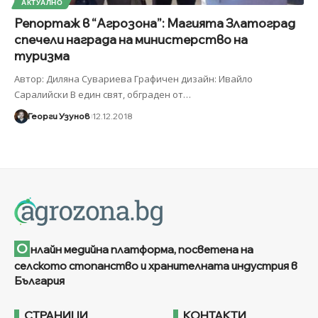
АКТУАЛНО
Репортаж в “Агрозона”: Магията Златоград
спечели награда на министерство на
туризма
Автор: Диляна Сувариева Графичен дизайн: Ивайло
Саралийски В един свят, обграден от
…
Георги Узунов
12.12.2018
О
нлайн медийна платформа, посветена на
селското стопанство и хранителната индустрия в
България
СТРАНИЦИ
КОНТАКТИ