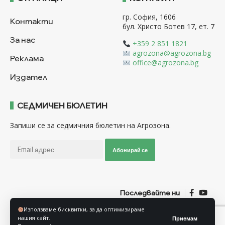
гр. София, 1606
Контакти
бул. Христо Ботев 17, ет. 7
За нас
+359 2 851 1821
agrozona@agrozona.bg
Реклама
office@agrozona.bg
Издател
СЕДМИЧЕН БЮЛЕТИН
Запиши се за седмичния бюлетин на Агрозона.
Абонирай се
Последвайте ни
Използваме бисквитки, за да оптимизираме
нашия сайт.
Приемам
Общи условия
Политика за използване на “Бисквитки”