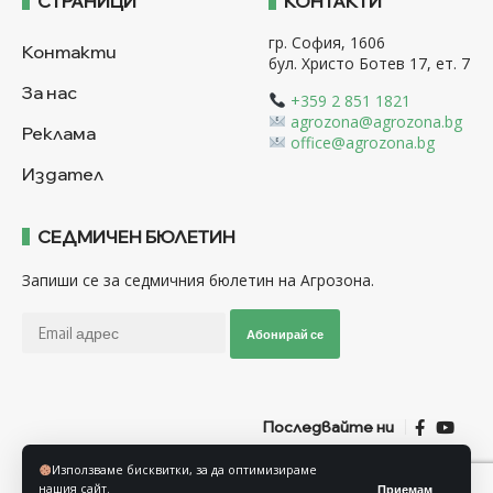
СТРАНИЦИ
КОНТАКТИ
гр. София, 1606
Контакти
бул. Христо Ботев 17, ет. 7
За нас
+359 2 851 1821
agrozona@agrozona.bg
Реклама
office@agrozona.bg
Издател
СЕДМИЧЕН БЮЛЕТИН
Запиши се за седмичния бюлетин на Агрозона.
Абонирай се
Последвайте ни
Използваме бисквитки, за да оптимизираме
Общи условия
Политика за използване на “Бисквитки”
нашия сайт.
Приемам