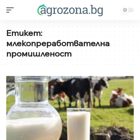
Етикет:
млекопреработвателна
промишленост