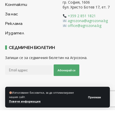
гр. София, 1606
Контакти
бул. Христо Ботев 17, ет. 7
За нас
+359 2 851 1821
agrozona@agrozona.bg
Реклама
office@agrozona.bg
Издател
СЕДМИЧЕН БЮЛЕТИН
Запиши се за седмичния бюлетин на Агрозона.
Абонирай се
Последвайте ни
Използваме бисквитки, за да оптимизираме
нашия сайт.
Приемам
Повече информация
Общи условия
Политика за използване на “Бисквитки”
Политика за защита на личните данни