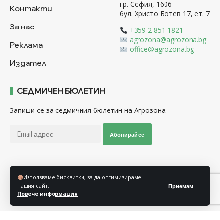
гр. София, 1606
Контакти
бул. Христо Ботев 17, ет. 7
За нас
+359 2 851 1821
agrozona@agrozona.bg
Реклама
office@agrozona.bg
Издател
СЕДМИЧЕН БЮЛЕТИН
Запиши се за седмичния бюлетин на Агрозона.
Абонирай се
Последвайте ни
Използваме бисквитки, за да оптимизираме
нашия сайт.
Приемам
Повече информация
Общи условия
Политика за използване на “Бисквитки”
Политика за защита на личните данни