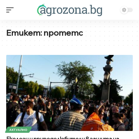
Етикет:
протетс
АКТУАЛНО
Еколози и природолюбители в защита на