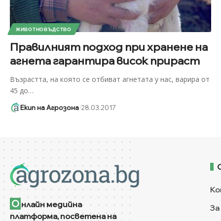
ЖИВОТНОВЪДСТВО
Правилният подход при хранене на
агнета гарантира висок прираст
Възрастта, на която се отбиват агнетата у нас, варира от
45 до
…
Екип на Агрозона
28.03.2017
Ко
О
нлайн медийна
За
платформа, посветена на