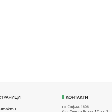
СТРАНИЦИ
КОНТАКТИ
гр. София, 1606
нтакти
бул. Христо Ботев 17, ет. 7