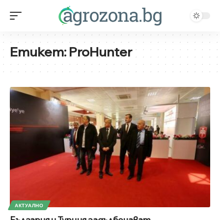
Етикет:
ProHunter
АКТУАЛНО
България и Турция задълбочават