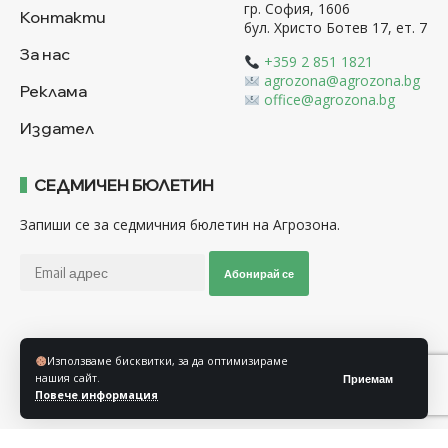
гр. София, 1606
Контакти
бул. Христо Ботев 17, ет. 7
За нас
+359 2 851 1821
agrozona@agrozona.bg
Реклама
office@agrozona.bg
Издател
СЕДМИЧЕН БЮЛЕТИН
Запиши се за седмичния бюлетин на Агрозона.
Абонирай се
Последвайте ни
Използваме бисквитки, за да оптимизираме
нашия сайт.
Приемам
Повече информация
Общи условия
Политика за използване на “Бисквитки”
Политика за защита на личните данни