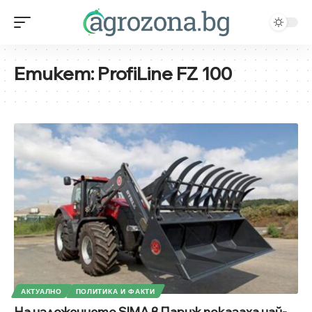
Етикет:
ProfiLine FZ 100
АКТУАЛНО
ПОЛИТИКА И ФАКТИ
На изложението SIMA в Париж показаха най-