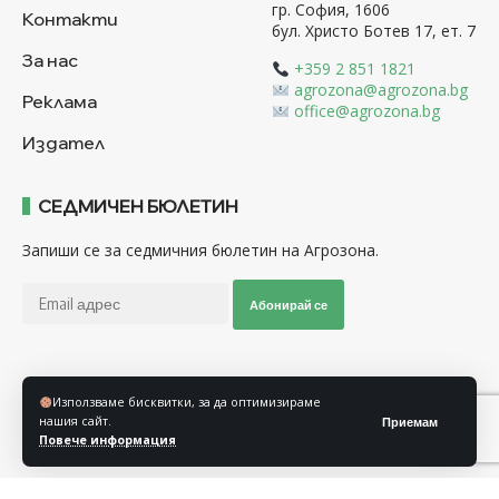
гр. София, 1606
Контакти
бул. Христо Ботев 17, ет. 7
За нас
+359 2 851 1821
agrozona@agrozona.bg
Реклама
office@agrozona.bg
Издател
СЕДМИЧЕН БЮЛЕТИН
Запиши се за седмичния бюлетин на Агрозона.
Абонирай се
Последвайте ни
Използваме бисквитки, за да оптимизираме
нашия сайт.
Приемам
Повече информация
Общи условия
Политика за използване на “Бисквитки”
Политика за защита на личните данни