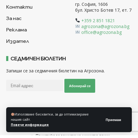
гр. София, 1606
Контакти
бул. Христо Ботев 17, ет. 7
За нас
+359 2 851 1821
agrozona@agrozona.bg
Реклама
office@agrozona.bg
Издател
СЕДМИЧЕН БЮЛЕТИН
Запиши се за седмичния бюлетин на Агрозона.
Абонирай се
Последвайте ни
Използваме бисквитки, за да оптимизираме
нашия сайт.
Приемам
Повече информация
Общи условия
Политика за използване на “Бисквитки”
Политика за защита на личните данни