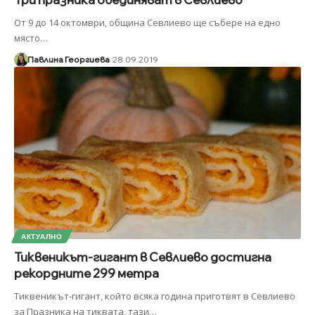
От 9 до 14 октомври, община Севлиево ще събере на едно
място
…
Павлина Георгиева
28.09.2019
АКТУАЛНО
Тиквеникът-гигант в Севлиево достигна
рекордните 299 метра
Тиквеникът-гигант, който всяка година приготвят в Севлиево
за Празника на тиквата, тази
…