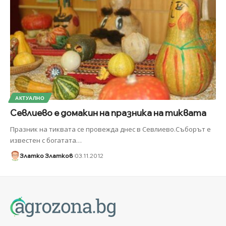
АКТУАЛНО
Севлиево е домакин на празника на тиквата
Празник на тиквата се провежда днес в Севлиево.Съборът е
известен с богатата
…
Златко Златков
03.11.2012