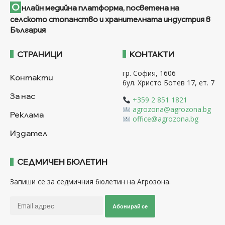
О
нлайн медийна платформа, посветена на
селското стопанство и хранителната индустрия в
България
СТРАНИЦИ
КОНТАКТИ
гр. София, 1606
Контакти
бул. Христо Ботев 17, ет. 7
За нас
+359 2 851 1821
agrozona@agrozona.bg
Реклама
office@agrozona.bg
Издател
СЕДМИЧЕН БЮЛЕТИН
Запиши се за седмичния бюлетин на Агрозона.
Абонирай се