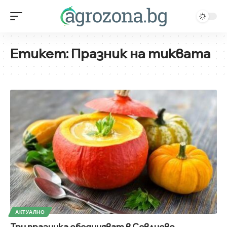
Етикет:
Празник на тиквата
АКТУАЛНО
Три празника обединяват в Севлиево