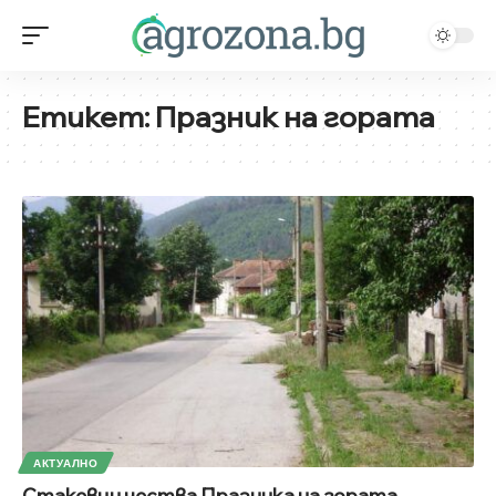
Етикет:
Празник на гората
АКТУАЛНО
Стакевци чества Празника на гората