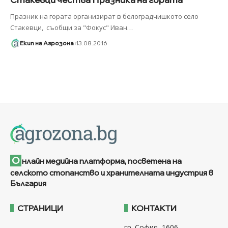
Празник на гората организират в белоградчишкото село
Стакевци, съобщи за "Фокус" Иван
…
Екип на Агрозона
13.08.2016
О
нлайн медийна платформа, посветена на
селското стопанство и хранителната индустрия в
България
СТРАНИЦИ
КОНТАКТИ
гр. София, 1606