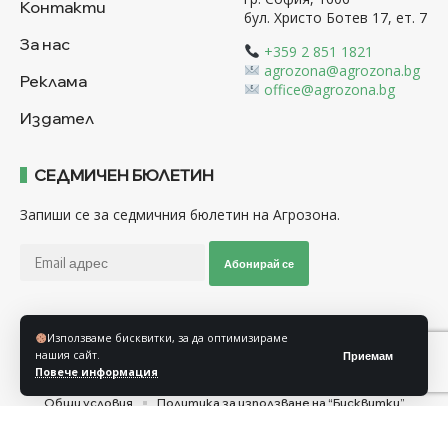
Контакти
бул. Христо Ботев 17, ет. 7
За нас
+359 2 851 1821
agrozona@agrozona.bg
Реклама
office@agrozona.bg
Издател
СЕДМИЧЕН БЮЛЕТИН
Запиши се за седмичния бюлетин на Агрозона.
Абонирай се
Използваме бисквитки, за да оптимизираме
Последвайте ни
нашия сайт.
Приемам
Повече информация
Общи условия
Политика за използване на “Бисквитки”
Политика за защита на личните данни