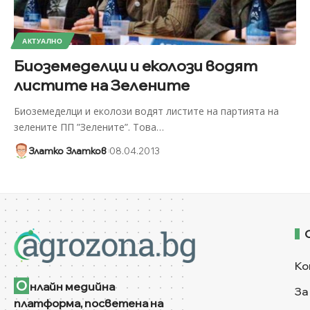
АКТУАЛНО
Биоземеделци и еколози водят
листите на Зелените
Биоземеделци и еколози водят листите на партията на
зелените ПП ”Зелените”. Това
…
Златко Златков
08.04.2013
Ко
О
нлайн медийна
За
платформа, посветена на