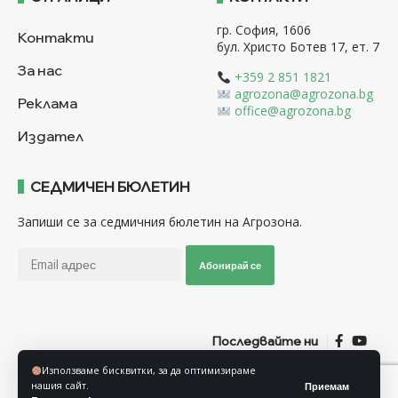
гр. София, 1606
Контакти
бул. Христо Ботев 17, ет. 7
За нас
+359 2 851 1821
agrozona@agrozona.bg
Реклама
office@agrozona.bg
Издател
СЕДМИЧЕН БЮЛЕТИН
Запиши се за седмичния бюлетин на Агрозона.
Абонирай се
Последвайте ни
Използваме бисквитки, за да оптимизираме
нашия сайт.
Приемам
Общи условия
Политика за използване на “Бисквитки”