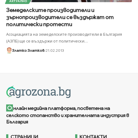
АКТУАЛНО
Земеделските производители и
зърнопроизводители се въздържат от
политически протести
Асоциацията на земеделските производители в България
(АЗПБ) ще се въздържи от политически
…
Златко Златков
21.02.2013
О
нлайн медийна платформа, посветена на
селското стопанство и хранителната индустрия в
България
СТРАНИЦИ
КОНТАКТИ