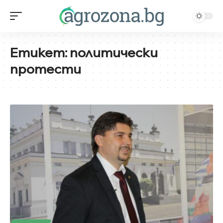
Етикет:
политически
протести