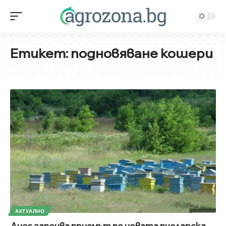
Етикет:
подновяване кошери
АКТУАЛНО
Днес започва приемът по новата пчеларска