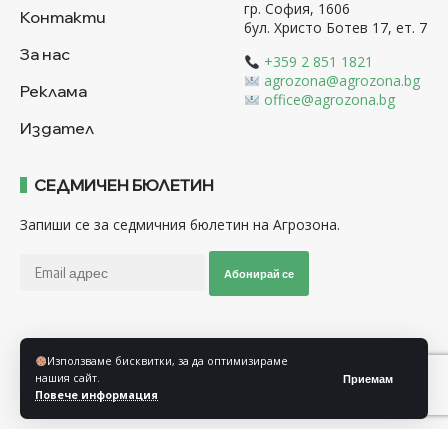
гр. София, 1606
Контакти
бул. Христо Ботев 17, ет. 7
За нас
+359 2 851 1821
agrozona@agrozona.bg
Реклама
office@agrozona.bg
Издател
СЕДМИЧЕН БЮЛЕТИН
Запиши се за седмичния бюлетин на Агрозона.
Абонирай се
Последвайте ни
Използваме бисквитки, за да оптимизираме
нашия сайт.
Приемам
Повече информация
Общи условия
Политика за използване на “Бисквитки”
Политика за защита на личните данни