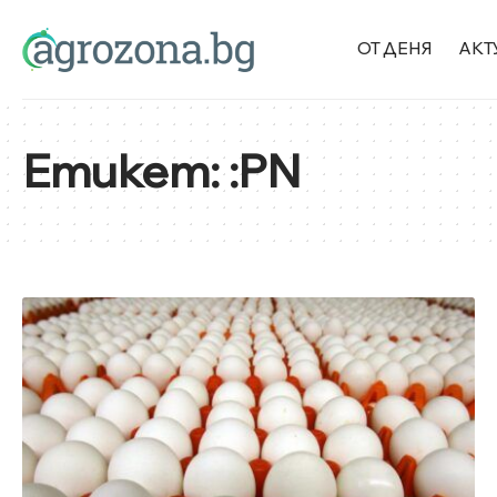
ОТ ДЕНЯ
АКТ
Етикет:
:PN