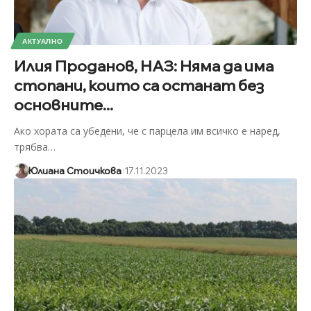
АКТУАЛНО
Илия Проданов, НАЗ: Няма да има
стопани, които са останат без
основните...
Ако хората са убедени, че с парцела им всичко е наред,
трябва
…
Юлиана Стоичкова
17.11.2023