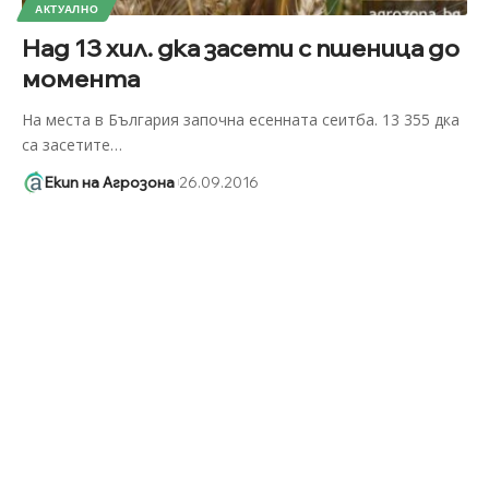
АКТУАЛНО
Над 13 хил. дка засети с пшеница до
момента
На места в България започна есенната сеитба. 13 355 дка
са засетите
…
Екип на Агрозона
26.09.2016