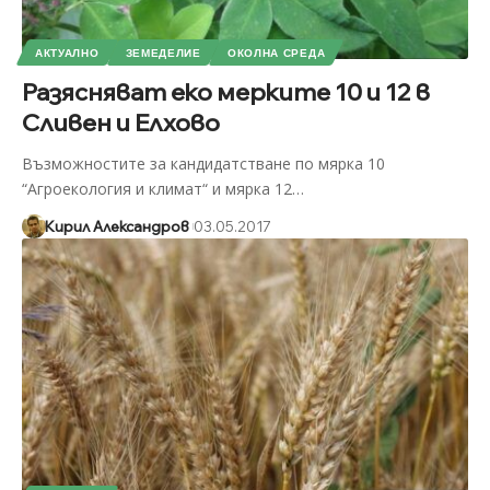
АКТУАЛНО
ЗЕМЕДЕЛИЕ
ОКОЛНА СРЕДА
Разясняват еко мерките 10 и 12 в
Сливен и Елхово
Възможностите за кандидатстване по мярка 10
“Агроекология и климат“ и мярка 12
…
Кирил Александров
03.05.2017