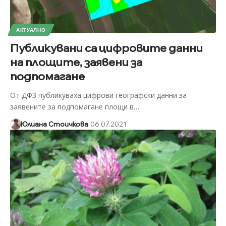
АКТУАЛНО
Публикувани са цифровите данни
на площите, заявени за
подпомагане
От ДФЗ публикуваха цифрови географски данни за
заявените за подпомагане площи в
…
Юлиана Стоичкова
06.07.2021