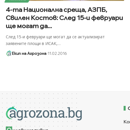
4-та Национална среща, АЗПБ,
Свилен Костов: След 15-и февруари
ще могат да...
След 15-и февруари ще могат да се актуализират
заявените площи в ИСАК,
…
Екип на Агрозона
11.02.2016
Ко