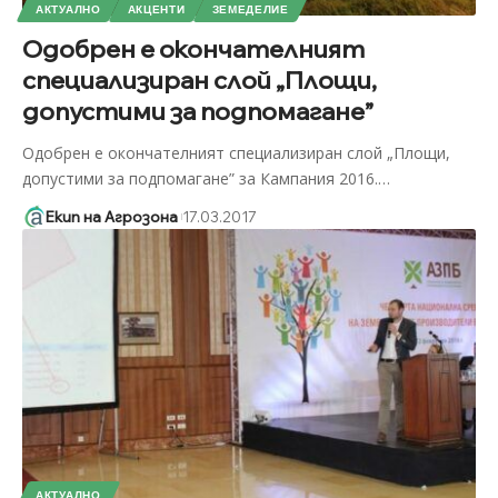
АКТУАЛНО
АКЦЕНТИ
ЗЕМЕДЕЛИЕ
Одобрен е окончателният
специализиран слой „Площи,
допустими за подпомагане”
Одобрен е окончателният специализиран слой „Площи,
допустими за подпомагане” за Кампания 2016.
…
Екип на Агрозона
17.03.2017
АКТУАЛНО