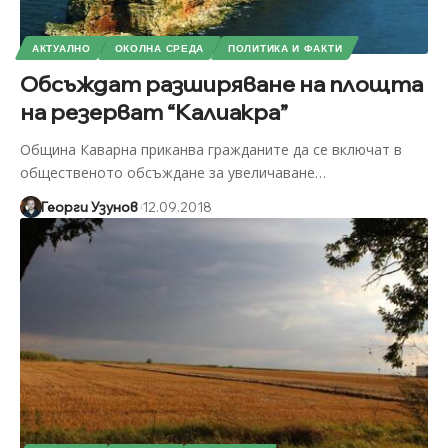
АКТУАЛНО
ОКОЛНА СРЕДА
ПОЛИТИКА И ФАКТИ
Обсъждат разширяване на площта
на резерват “Калиакра”
Община Каварна приканва гражданите да се включат в
общественото обсъждане за увеличаване
…
Георги Узунов
12.09.2018