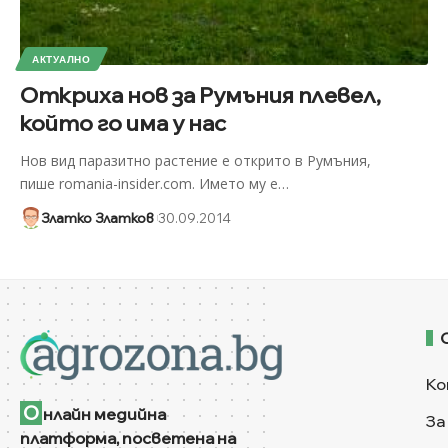
АКТУАЛНО
Откриха нов за Румъния плевел,
който го има у нас
Нов вид паразитно растение е открито в Румъния,
пише romania-insider.com. Името му е
…
Златко Златков
30.09.2014
Ко
О
нлайн медийна
За
платформа, посветена на