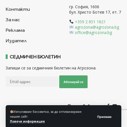
гр. София, 1606
Контакти
бул. Христо Ботев 17, ет. 7
За нас
+359 2 851 1821
agrozona@agrozona.bg
Реклама
office@agrozona.bg
Издател
СЕДМИЧЕН БЮЛЕТИН
Запиши се за седмичния бюлетин на Агрозона.
Абонирай се
Последвайте ни
Използваме бисквитки, за да оптимизираме
нашия сайт.
Приемам
Общи условия
Политика за използване на “Бисквитки”
Повече информация