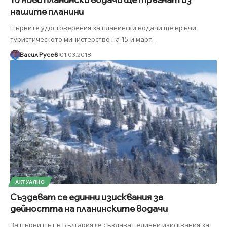
нашите планини
Първите удостоверения за планински водачи ще връчи
туристическото министерство на 15-и март
…
Васил Русев
01.03.2018
АКТУАЛНО
Създават се единни изисквания за
дейността на планинските водачи
За първи път в България се създават единни изисквания за