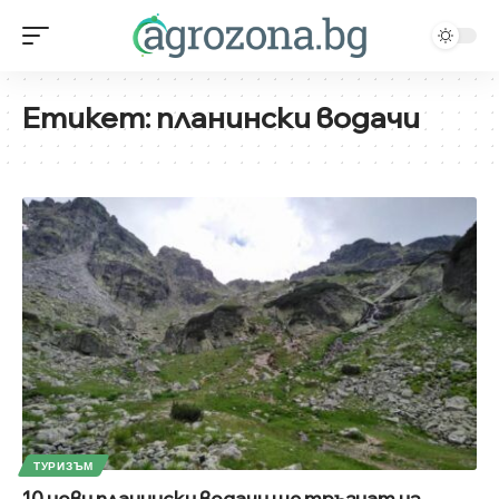
Етикет:
планински водачи
ТУРИЗЪМ
10 нови планински водачи ще тръгнат из