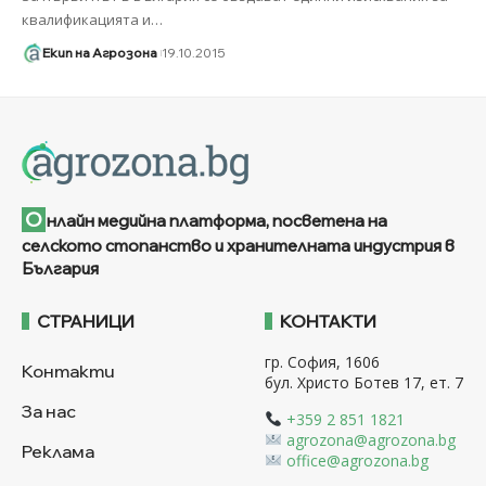
квалификацията и
…
Екип на Агрозона
19.10.2015
О
нлайн медийна платформа, посветена на
селското стопанство и хранителната индустрия в
България
СТРАНИЦИ
КОНТАКТИ
гр. София, 1606
Контакти
бул. Христо Ботев 17, ет. 7
За нас
+359 2 851 1821
agrozona@agrozona.bg
Реклама
office@agrozona.bg