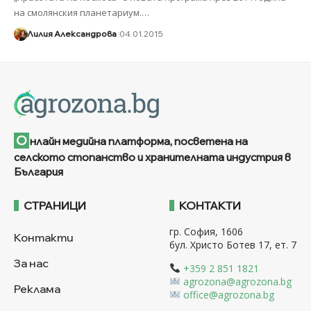
на смолянския планетариум.
…
Лилия Александрова
04.01.2015
О
нлайн медийна платформа, посветена на
селското стопанство и хранителната индустрия в
България
СТРАНИЦИ
КОНТАКТИ
гр. София, 1606
Контакти
бул. Христо Ботев 17, ет. 7
За нас
+359 2 851 1821
agrozona@agrozona.bg
Реклама
office@agrozona.bg