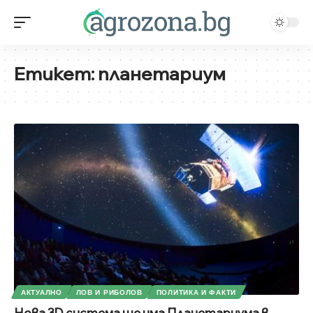
Етикет:
планетариум
АКТУАЛНО
ЛОВ И РИБОЛОВ
ПОЛИТИКА И ФАКТИ
Нова 3D система ще има Планетариума в