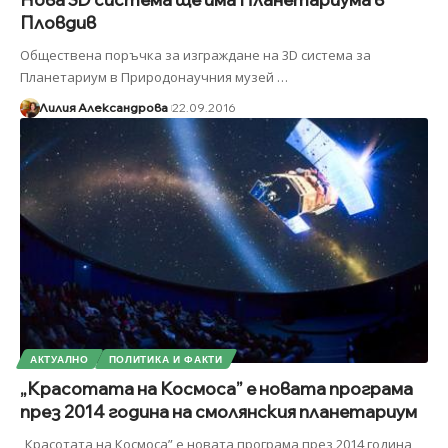
Пловдив
Обществена поръчка за изграждане на 3D система за
Планетариум в Природонаучния музей
…
Лилия Александрова
22.09.2016
АКТУАЛНО
ПОЛИТИКА И ФАКТИ
„Красотата на Космоса” е новата програма
през 2014 година на смолянския планетариум
„Красотата на Космоса” е новата програма през 2014 година