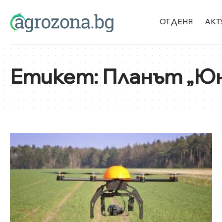
ОТ ДЕНЯ
АКТ
Етикет:
Планът „Ю