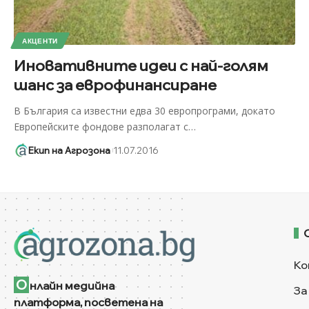
АКЦЕНТИ
Иновативните идеи с най-голям
шанс за еврофинансиране
В България са известни едва 30 европрограми, докато
Европейските фондове разполагат с
…
Екип на Агрозона
11.07.2016
Ко
О
нлайн медийна
За
платформа, посветена на