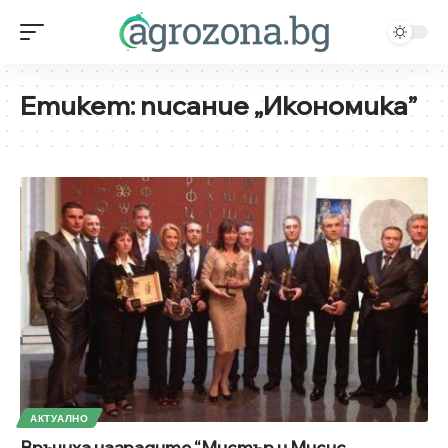
Етикет:
писание „Икономика”
АКТУАЛНО
Връчиха наградите “Мистър и Мисис