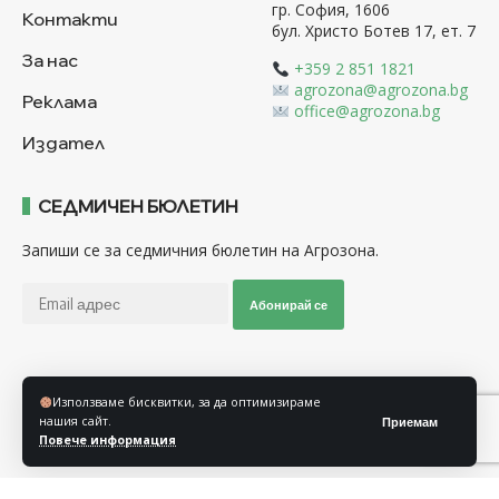
гр. София, 1606
Контакти
бул. Христо Ботев 17, ет. 7
За нас
+359 2 851 1821
agrozona@agrozona.bg
Реклама
office@agrozona.bg
Издател
СЕДМИЧЕН БЮЛЕТИН
Запиши се за седмичния бюлетин на Агрозона.
Абонирай се
Последвайте ни
Използваме бисквитки, за да оптимизираме
нашия сайт.
Приемам
Повече информация
Общи условия
Политика за използване на “Бисквитки”
Политика за защита на личните данни