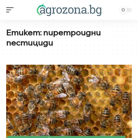
Етикет:
пиретроидни
пестициди