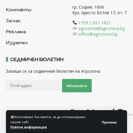
гр. София, 1606
Контакти
бул. Христо Ботев 17, ет. 7
За нас
+359 2 851 1821
agrozona@agrozona.bg
Реклама
office@agrozona.bg
Издател
СЕДМИЧЕН БЮЛЕТИН
Запиши се за седмичния бюлетин на Агрозона.
Абонирай се
Последвайте ни
Използваме бисквитки, за да оптимизираме
нашия сайт.
Приемам
Общи условия
Политика за използване на “Бисквитки”
Повече информация