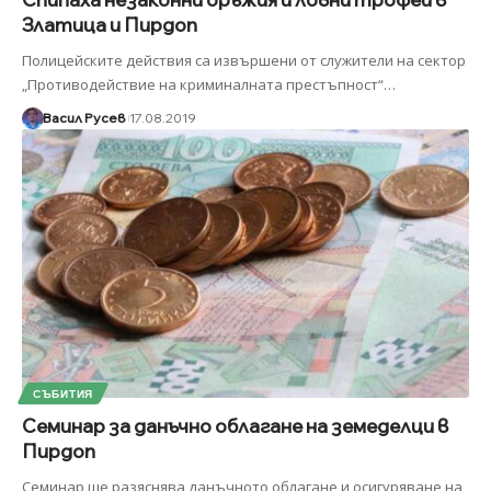
Златица и Пирдоп
Полицейските действия са извършени от служители на сектор
„Противодействие на криминалната престъпност“
…
Васил Русев
17.08.2019
СЪБИТИЯ
Семинар за данъчно облагане на земеделци в
Пирдоп
Семинар ще разяснява данъчното облагане и осигуряване на