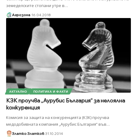
земеделските стопани утре в
…
Агрозона
16.04.2018
АКТУАЛНО
ПОЛИТИКА И ФАКТИ
КЗК проучва „Аурубис България“ за нелоялна
конкуренция
Комисия за защита на конкуренцията (КЗК) проучва
медодобивната компания „Аурубис България“ във
…
Златко Златков
31.10.2014