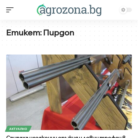
Етикет:
Пирдоп
АКТУАЛНО
Спипаха незаконни оръжия и ловни трофеи в