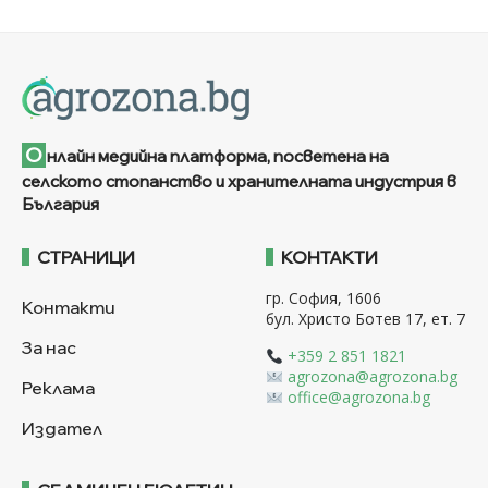
О
нлайн медийна платформа, посветена на
селското стопанство и хранителната индустрия в
България
СТРАНИЦИ
КОНТАКТИ
гр. София, 1606
Контакти
бул. Христо Ботев 17, ет. 7
За нас
+359 2 851 1821
agrozona@agrozona.bg
Реклама
office@agrozona.bg
Издател