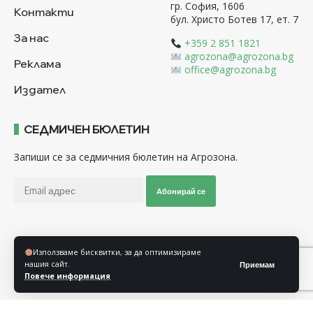
гр. София, 1606
Контакти
бул. Христо Ботев 17, ет. 7
За нас
+359 2 851 1821
agrozona@agrozona.bg
Реклама
office@agrozona.bg
Издател
СЕДМИЧЕН БЮЛЕТИН
Запиши се за седмичния бюлетин на Агрозона.
Абонирай се
Последвайте ни
Използваме бисквитки, за да оптимизираме
нашия сайт.
Приемам
Повече информация
Общи условия
Политика за използване на “Бисквитки”
Политика за защита на личните данни