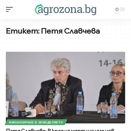
Етикет:
Петя Славчева
ФИНАНСИРАНЕ В ЗЕМЕДЕЛИЕТО
Петя Славчева: В края на март ще има нов