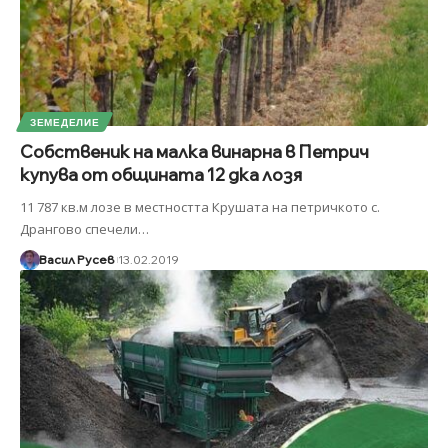
ЗЕМЕДЕЛИЕ
Собственик на малка винарна в Петрич
купува от общината 12 дка лозя
11 787 кв.м лозе в местността Крушата на петричкото с.
Дрангово спечели
…
Васил Русев
13.02.2019