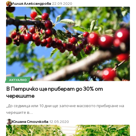
Лилия Александрова
22.09.2020
АКТУАЛНО
В Петричко ще приберат до 30% от
черешите
„До седмица или 10 дни ще започне масовото прибиране на
черешите в
…
Юлиана Стоичкова
12.05.2020