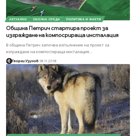
АКТУАЛНО
ОКОЛНА СРЕДА
ПОЛИТИКА И ФАКТИ
Община Петрич стартира проект за
изграждане на компосрираща инсталация
В община Петрич започва изпълнение на проект за
изграждане на компостираща инсталация
…
Георги Узунов
18.11.2018