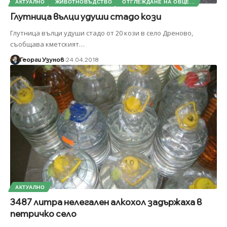
АКТУАЛНО
ЖИВОТНОВЪДСТВО
ОТГЛЕЖДАНЕ НА ОВЦЕ...
Глутница вълци удуши стадо кози
Глутница вълци удуши стадо от 20 кози в село Дреново,
съобщава кметският
…
Георги Узунов
24.04.2018
АКТУАЛНО
3487 литра нелегален алкохол задържаха в
петричко село