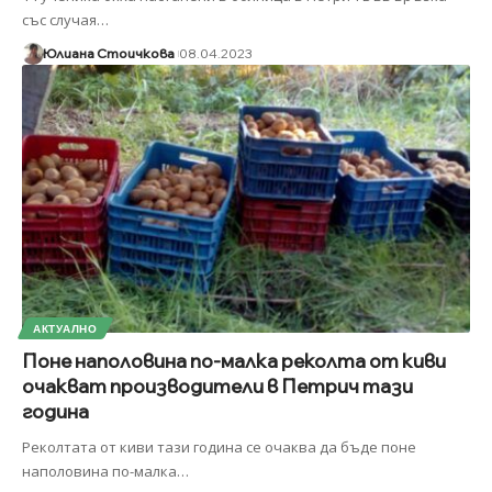
със случая
…
Юлиана Стоичкова
08.04.2023
АКТУАЛНО
Поне наполовина по-малка реколта от киви
очакват производители в Петрич тази
година
Реколтата от киви тази година се очаква да бъде поне
наполовина по-малка
…