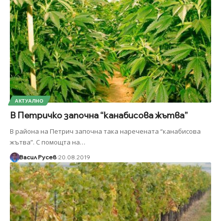
АКТУАЛНО
В Петричко започна “канабисова жътва”
В района на Петрич започна така наречената “канабисова
жътва”. С помощта на
…
Васил Русев
20.08.2019