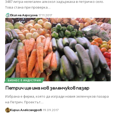
3487 литра нелегален алкохол задържаха в петричко село.
Това стана при проверка
…
Екип на Агрозона
17.11.2017
БИЗНЕС & ИНДУСТРИЯ
Петрич ще има нов зеленчуков пазар
Избрана е фирма, която да изгради новия зеленчуков пазара
на Петрич. Проектът
…
Кирил Александров
19.09.2017