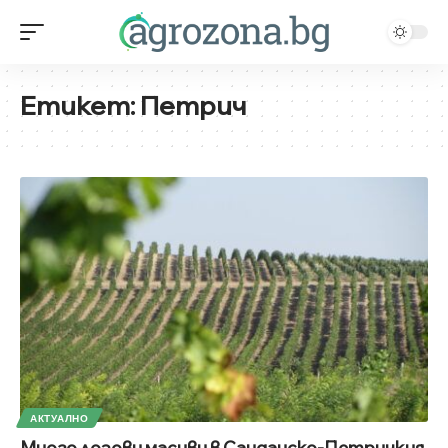
Етикет:
Петрич
АКТУАЛНО
Много лозови масиви в Санданско-Петричкия