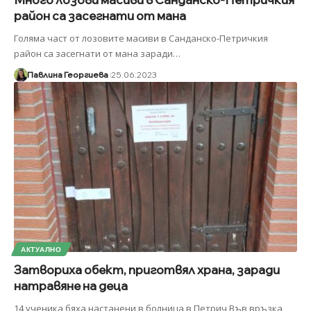
район са засегнати от мана
Голяма част от лозовите масиви в Санданско-Петричкия
район са засегнати от мана заради
…
Павлина Георгиева
25.06.2023
АКТУАЛНО
Затвориха обект, приготвял храна, заради
натравяне на деца
14 ученика бяха настанени в болница в Петрич Във връзка