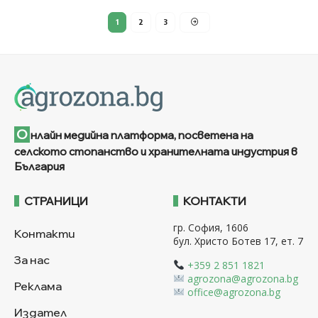
1
2
3
О
нлайн медийна платформа, посветена на
селското стопанство и хранителната индустрия в
България
СТРАНИЦИ
КОНТАКТИ
гр. София, 1606
Контакти
бул. Христо Ботев 17, ет. 7
За нас
+359 2 851 1821
agrozona@agrozona.bg
Реклама
office@agrozona.bg
Издател