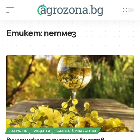
Етикет:
петмез
АКТУАЛНО
АКЦЕНТИ
БИЗНЕС & ИНДУСТРИЯ
Винари искат туристи да влизат в