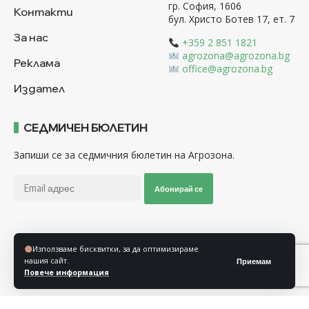
гр. София, 1606
Контакти
бул. Христо Ботев 17, ет. 7
За нас
+359 2 851 1821
agrozona@agrozona.bg
Реклама
office@agrozona.bg
Издател
СЕДМИЧЕН БЮЛЕТИН
Запиши се за седмичния бюлетин на Агрозона.
Абонирай се
Последвайте ни
Използваме бисквитки, за да оптимизираме
нашия сайт.
Приемам
Повече информация
Общи условия
Политика за използване на “Бисквитки”
Политика за защита на личните данни