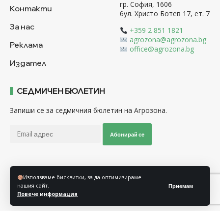
гр. София, 1606
Контакти
бул. Христо Ботев 17, ет. 7
За нас
+359 2 851 1821
agrozona@agrozona.bg
Реклама
office@agrozona.bg
Издател
СЕДМИЧЕН БЮЛЕТИН
Запиши се за седмичния бюлетин на Агрозона.
Абонирай се
Последвайте ни
Използваме бисквитки, за да оптимизираме
нашия сайт.
Приемам
Повече информация
Общи условия
Политика за използване на “Бисквитки”
Политика за защита на личните данни