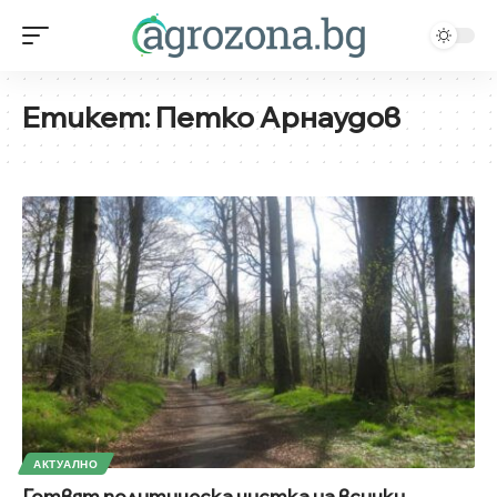
Етикет:
Петко Арнаудов
АКТУАЛНО
Готвят политическа чистка на всички