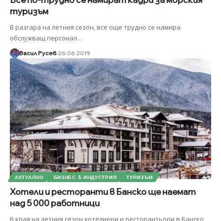
туризъм
В разгара на летния сезон, все още трудно се намира
обслужващ персонал
…
Васил Русев
26.06.2019
АКТУАЛНО
БИЗНЕС & ИНДУСТРИЯ
ТУРИЗЪМ
Хотели и ресторанти в Банско ще наемат
над 5 000 работници
В края на летния сезон хотелиери и ресторантьори в Банско