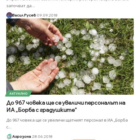
започват да
…
Васил Русев
09.09.2018
АКТУАЛНО
До 967 човека ще се увеличи персоналът на
ИА „Борба с градушките“
До 967 човека ще се увеличи щатният персонал в ИА „Борба
с
…
Агрозона
28.06.2018