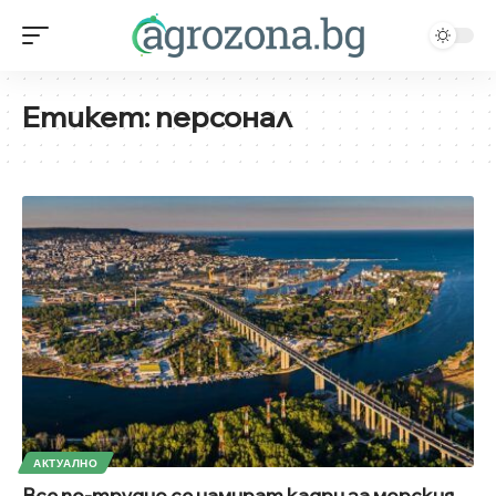
Етикет:
персонал
АКТУАЛНО
Все по-трудно се намират кадри за морския