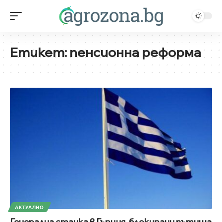
Етикет:
пенсионна реформа
АКТУАЛНО
Генерална стачка в Гърция, блокирани пътища