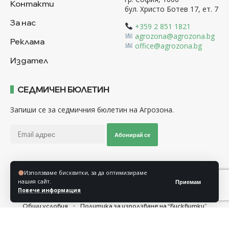
Контакти
бул. Христо Ботев 17, ет. 7
За нас
+359 2 851 1821
agrozona@agrozona.bg
Реклама
office@agrozona.bg
Издател
СЕДМИЧЕН БЮЛЕТИН
Запиши се за седмичния бюлетин на Агрозона.
Абонирай се
Използваме бисквитки, за да оптимизираме
Последвайте ни
нашия сайт.
Приемам
Повече информация
Общи условия
Политика за използване на “Бисквитки”
Политика за защита на личните данни