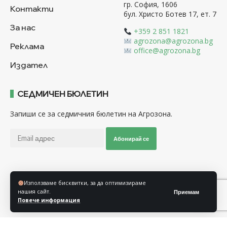
гр. София, 1606
Контакти
бул. Христо Ботев 17, ет. 7
За нас
+359 2 851 1821
agrozona@agrozona.bg
Реклама
office@agrozona.bg
Издател
СЕДМИЧЕН БЮЛЕТИН
Запиши се за седмичния бюлетин на Агрозона.
Абонирай се
Последвайте ни
Използваме бисквитки, за да оптимизираме
нашия сайт.
Приемам
Повече информация
Общи условия
Политика за използване на “Бисквитки”
Политика за защита на личните данни