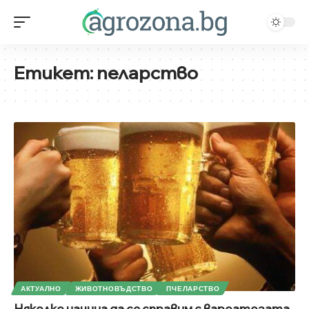
Етикет:
пеларство
АКТУАЛНО
ЖИВОТНОВЪДСТВО
ПЧЕЛАРСТВО
Няколко начина да се справим с вароатозата