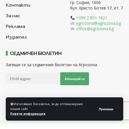
гр. София, 1606
Контакти
бул. Христо Ботев 17, ет. 7
За нас
+359 2 851 1821
agrozona@agrozona.bg
Реклама
office@agrozona.bg
Издател
СЕДМИЧЕН БЮЛЕТИН
Запиши се за седмичния бюлетин на Агрозона.
Абонирай се
Последвайте ни
Използваме бисквитки, за да оптимизираме
нашия сайт.
Приемам
Повече информация
Общи условия
Политика за използване на “Бисквитки”
Политика за защита на личните данни