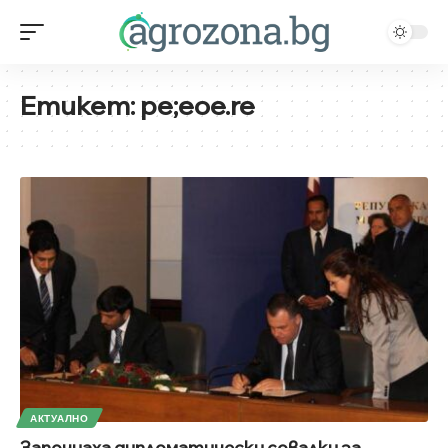
Етикет:
pe;eoe.re
АКТУАЛНО
Започнаха дипломатически совалки за