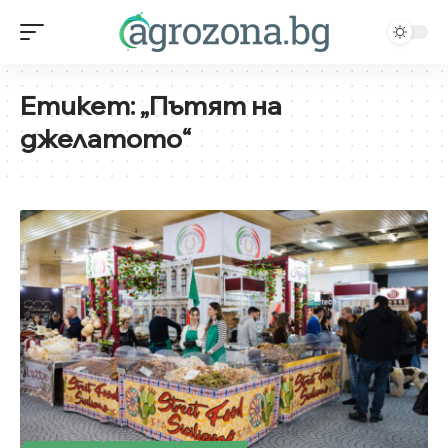
Етикет:
„Пътят на
джелатото“