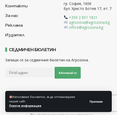
гр. София, 1606
Контакти
бул. Христо Ботев 17, ет. 7
За нас
+359 2 851 1821
agrozona@agrozona.bg
Реклама
office@agrozona.bg
Издател
СЕДМИЧЕН БЮЛЕТИН
Запиши се за седмичния бюлетин на Агрозона.
Абонирай се
Последвайте ни
Използваме бисквитки, за да оптимизираме
нашия сайт.
Приемам
Повече информация
Общи условия
Политика за използване на “Бисквитки”
Политика за защита на личните данни