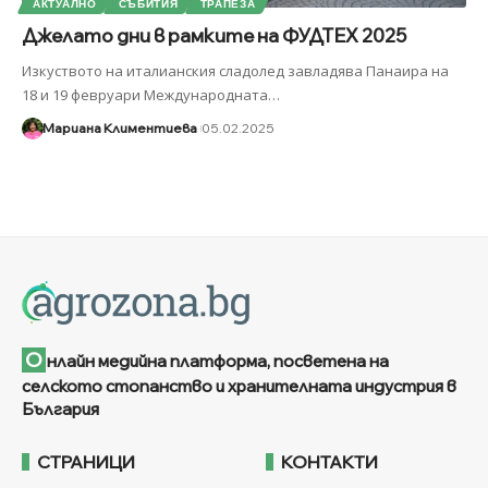
АКТУАЛНО
СЪБИТИЯ
ТРАПЕЗА
Джелато дни в рамките на ФУДТЕХ 2025
Изкуството на италианския сладолед завладява Панаира на
18 и 19 февруари Международната
…
Мариана Климентиева
05.02.2025
О
нлайн медийна платформа, посветена на
селското стопанство и хранителната индустрия в
България
СТРАНИЦИ
КОНТАКТИ