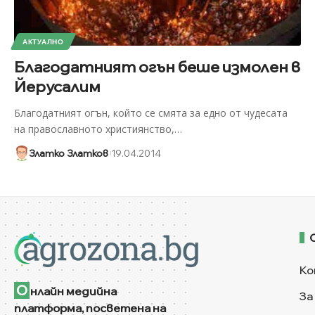
АКТУАЛНО
Благодатният огън беше измолен в
Йерусалим
Благодатният огън, който се смята за едно от чудесата
на православното християнство,
…
Златко Златков
19.04.2014
Ко
О
нлайн медийна
За
платформа, посветена на