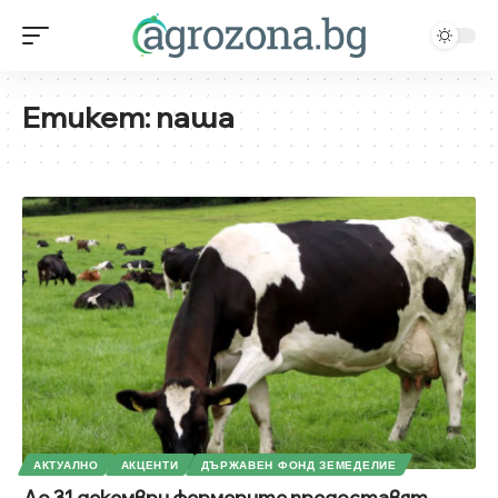
Етикет:
паша
АКТУАЛНО
АКЦЕНТИ
ДЪРЖАВЕН ФОНД ЗЕМЕДЕЛИЕ
До 31 декември фермерите предоставят