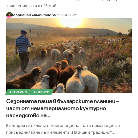
заявленията си от 15 май
…
Мариана Климентиева
23.04.2025
АКТУАЛНО
АКЦЕНТИ
Сезонната паша в българските планини –
част от нематериалното културно
наследство на...
България се включи в многонационалната номинация за
присъединяване към елемента „Пасищни традиции“
…