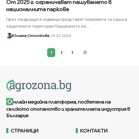
От 2025 г. ограничават пашуването в
националните паркове
През следващата седмица представят плановете за паша в
защитените територии Пашуването на
…
Юлиана Стоичкова
29.02.2024
1
2
3
О
нлайн медийна платформа, посветена на
селското стопанство и хранителната индустрия в
България
СТРАНИЦИ
КОНТАКТИ