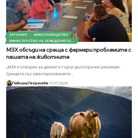
АКТУАЛНО
ЖИВОТНОВЪДСТВО
МИНИСТЕРСТВО НА ЗЕМЕДЕЛИЕТО,...
МЗХ обсъди на среща с фермери проблемите с
пашата на животните
„МЗХ е отворен за диалог и търси дългосрочно решение.
Срещите със заинтересованите
…
Павлина Георгиева
11.07.2024