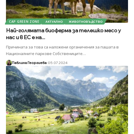
CAP GREEN ZONE
АКТУАЛНО
ЖИВОТНОВЪДСТВО
Най-голямата биоферма за телешко месо у
нас и в ЕС е на...
Причината за това са наложени органичения за пашата в
Националните паркове Собствениците
…
Павлина Георгиева
05.07.2024