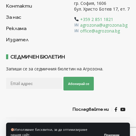
гр. София, 1606
Контакти
бул. Христо Ботев 17, ет. 7
За нас
+359 2 851 1821
agrozona@agrozona.bg
Реклама
office@agrozona.bg
Издател
СЕДМИЧЕН БЮЛЕТИН
Запиши се за седмичния бюлетин на Агрозона.
Абонирай се
Последвайте ни
Общи условия
Политика за използване на “Бисквитки”
Използваме бисквитки, за да оптимизираме
Политика за защита на личните данни
нашия сайт.
Приемам