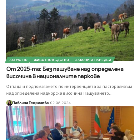
АКТУАЛНО
ЖИВОТНОВЪДСТВО
ЗАКОНИ И НАРЕДБИ
От 2025-та: Без пашуване над определена
височина в националните паркове
Отпада и подпомагането по интервенцията за пасторализъм
над определена надморска височина Пашуването
…
Павлина Георгиева
02.08.2024