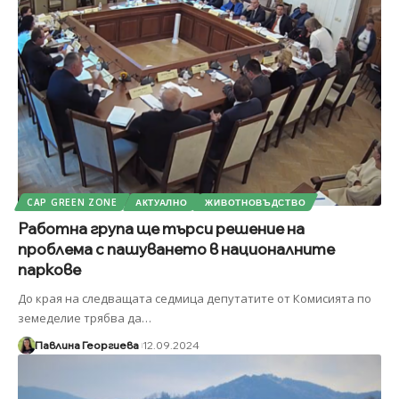
CAP GREEN ZONE
АКТУАЛНО
ЖИВОТНОВЪДСТВО
Работна група ще търси решение на
проблема с пашуването в националните
паркове
До края на следващата седмица депутатите от Комисията по
земеделие трябва да
…
Павлина Георгиева
12.09.2024