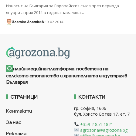
Износът на България за Европейския съюз през периода
януари-април 2014-а година намалява
…
Златко Златков
10.07.2014
О
нлайн медийна платформа, посветена на
селското стопанство и хранителната индустрия в
България
СТРАНИЦИ
КОНТАКТИ
гр. София, 1606
Контакти
бул. Христо Ботев 17, ет. 7
За нас
+359 2 851 1821
agrozona@agrozona.bg
Реклама
office@agrozona.bg