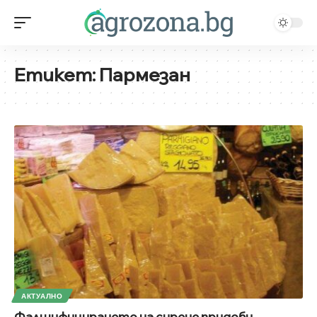
Етикет:
Пармезан
АКТУАЛНО
Фалшифицирането на сирене придоби