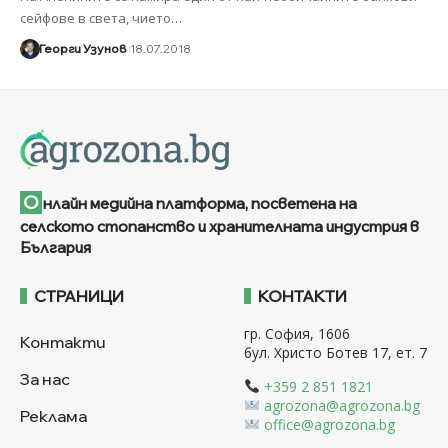
сейфове в света, чието
…
Георги Узунов
18.07.2018
О
нлайн медийна платформа, посветена на
селското стопанство и хранителната индустрия в
България
СТРАНИЦИ
КОНТАКТИ
гр. София, 1606
Контакти
бул. Христо Ботев 17, ет. 7
За нас
+359 2 851 1821
agrozona@agrozona.bg
Реклама
office@agrozona.bg