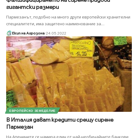
гигантски размери
Пармезанът, подобно на много други европейски хранителни
специалитети, има защитено наименование за
…
Екип на Агрозона
24.05.2022
ЕВРОПЕЙСКО ЗЕМЕДЕЛИЕ
В Италия дават кредити срещу сирене
Пармезан
На Апенините се намира един от най-необичайните банкови