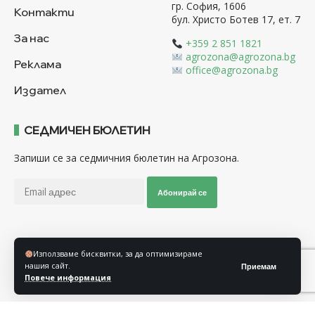
гр. София, 1606
Контакти
бул. Христо Ботев 17, ет. 7
За нас
+359 2 851 1821
agrozona@agrozona.bg
Реклама
office@agrozona.bg
Издател
СЕДМИЧЕН БЮЛЕТИН
Запиши се за седмичния бюлетин на Агрозона.
Абонирай се
Последвайте ни
Използваме бисквитки, за да оптимизираме
нашия сайт.
Приемам
Повече информация
Общи условия
Политика за използване на “Бисквитки”
Политика за защита на личните данни