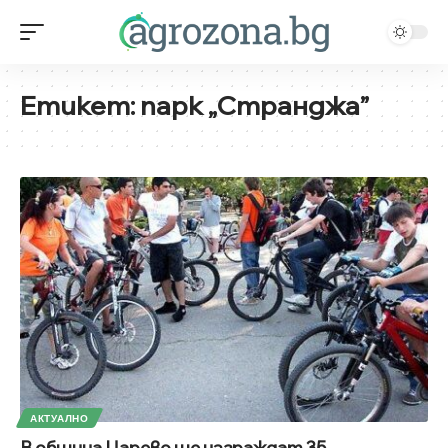
Етикет:
парк „Странджа”
АКТУАЛНО
В община Царево ще изграждат 35