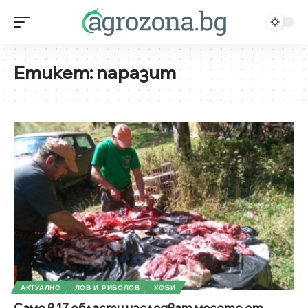
Етикет:
паразит
АКТУАЛНО
ЛОВ И РИБОЛОВ
ХОБИ
Само в 17 области изследват месото от