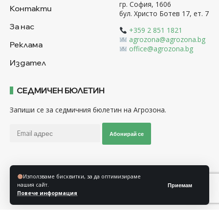
гр. София, 1606
Контакти
бул. Христо Ботев 17, ет. 7
За нас
+359 2 851 1821
agrozona@agrozona.bg
Реклама
office@agrozona.bg
Издател
СЕДМИЧЕН БЮЛЕТИН
Запиши се за седмичния бюлетин на Агрозона.
Абонирай се
Последвайте ни
Използваме бисквитки, за да оптимизираме
нашия сайт.
Приемам
Повече информация
Общи условия
Политика за използване на “Бисквитки”
Политика за защита на личните данни