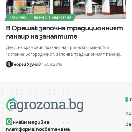
АКТУАЛНО
БИЗНЕС & ИНДУСТРИЯ
В Орешак започна традиционният
панаир на занаятите
Днес, на храмовия празник на Троянския манастир
"Успение Богородично", започва традиционният панаир
…
Георги Узунов
15.08.2018
Ко
О
нлайн медийна
За
платформа, посветена на