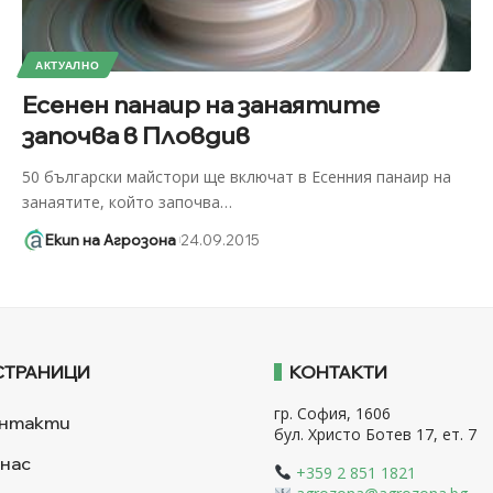
АКТУАЛНО
Есенен панаир на занаятите
започва в Пловдив
50 български майстори ще включат в Есенния панаир на
занаятите, който започва
…
Екип на Агрозона
24.09.2015
СТРАНИЦИ
КОНТАКТИ
гр. София, 1606
нтакти
бул. Христо Ботев 17, ет. 7
 нас
+359 2 851 1821