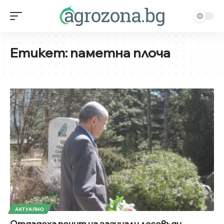
Етикет:
паметна плоча
АКТУАЛНО
Отдадоха почит на загинали лесовъди