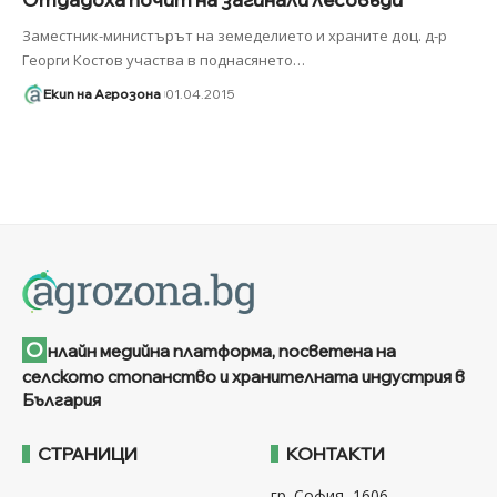
Заместник-министърът на земеделието и храните доц. д-р
Георги Костов участва в поднасянето
…
Екип на Агрозона
01.04.2015
О
нлайн медийна платформа, посветена на
селското стопанство и хранителната индустрия в
България
СТРАНИЦИ
КОНТАКТИ
гр. София, 1606