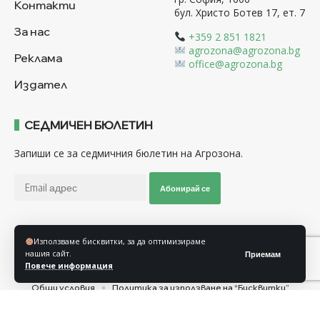
Контакти
бул. Христо Ботев 17, ет. 7
За нас
+359 2 851 1821
agrozona@agrozona.bg
Реклама
office@agrozona.bg
Издател
СЕДМИЧЕН БЮЛЕТИН
Запиши се за седмичния бюлетин на Агрозона.
Абонирай се
Използваме бисквитки, за да оптимизираме
Последвайте ни
нашия сайт.
Приемам
Повече информация
Общи условия
Политика за използване на “Бисквитки”
Политика за защита на личните данни